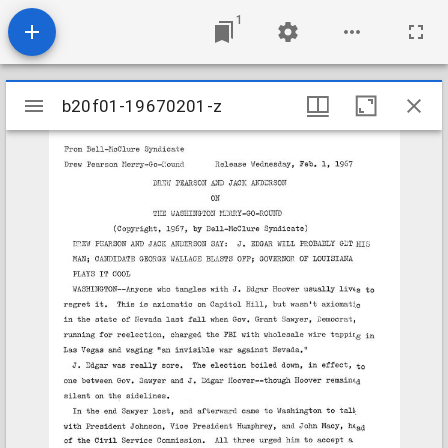
1
Mirador
b20f01-19670201-z
b20f01-19670201-z
viewer