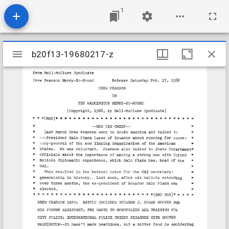
1
Mirador
b20f13-19680217-z
b20f13-19680217-z
viewer