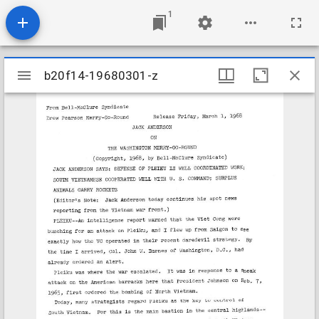
1
Mirador
b20f14-19680301-z
b20f14-19680301-z
viewer