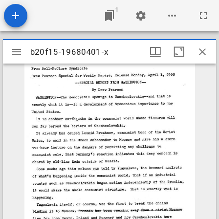
1
Mirador
b20f15-19680401-x
b20f15-19680401-x
viewer