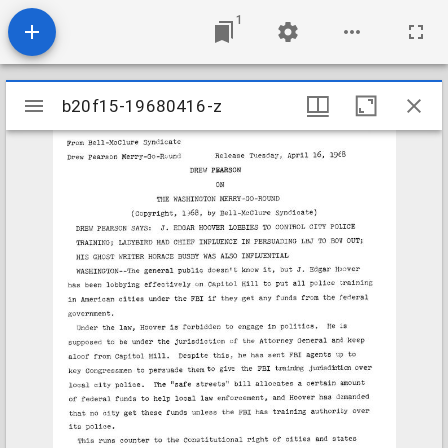
1
Mirador
b20f15-19680416-z
b20f15-19680416-z
viewer