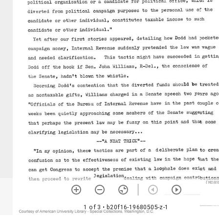
1 of 3
• b20f16-19680505-z-1