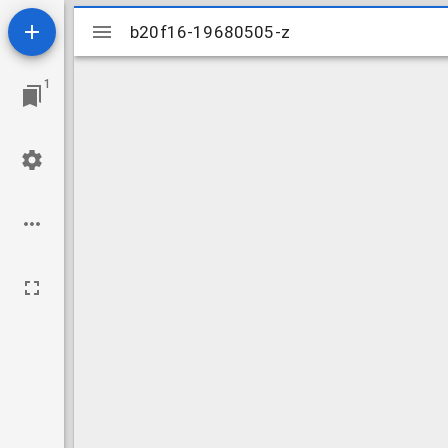
Mirador
b20f16-19680505-z
b20f16-19680505-z
viewer
1