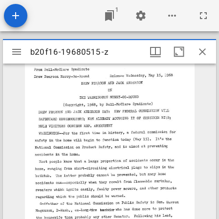
1
Mirador
b20f16-19680515-z
b20f16-19680515-z
viewer