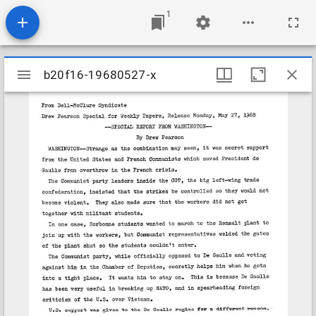
1
Mirador
b20f16-19680527-x
b20f16-19680527-x
viewer