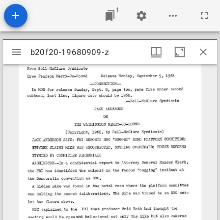
1
Mirador
b20f20-19680909-z
b20f20-19680909-z
viewer