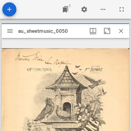
1
Mirador
au_sheetmusic_0050
au_sheetmusic_0050
viewer