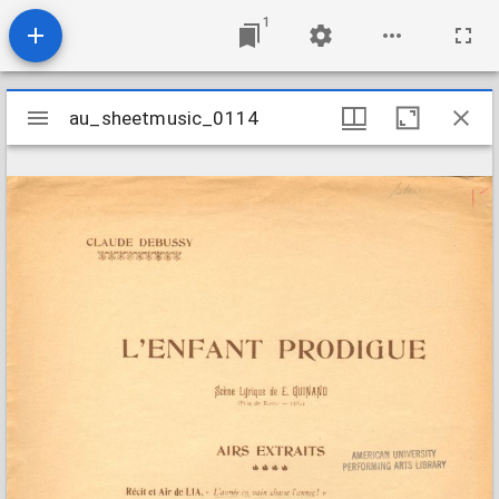
1
Mirador
au_sheetmusic_0114
au_sheetmusic_0114
viewer