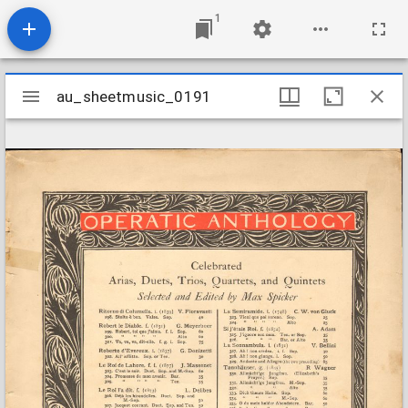
1
Mirador
au_sheetmusic_0191
au_sheetmusic_0191
viewer