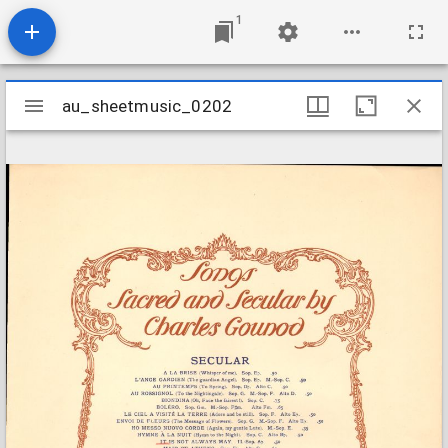
1
Mirador
au_sheetmusic_0202
au_sheetmusic_0202
viewer