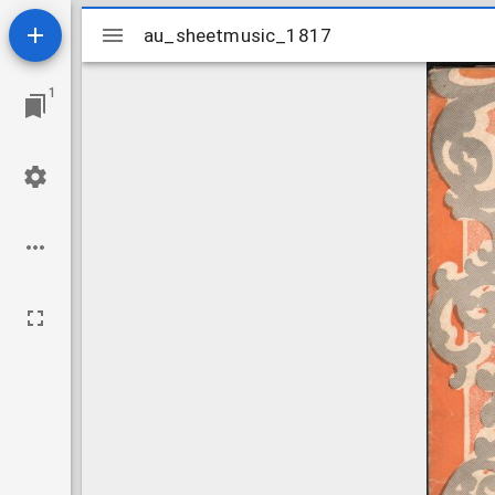
Mirador
au_sheetmusic_1817
au_sheetmusic_1817
viewer
1