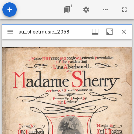
1
Mirador
au_sheetmusic_2058
au_sheetmusic_2058
viewer