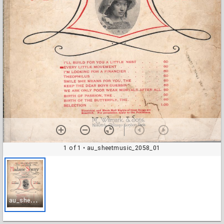
1 of 1
• au_sheetmusic_2058_01
a
u_sheetmusic_2058_01