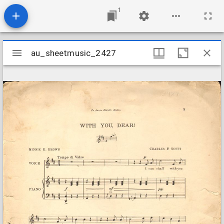
1
Mirador
au_sheetmusic_2427
au_sheetmusic_2427
viewer