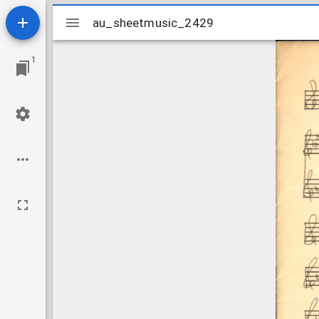
Mirador
au_sheetmusic_2429
au_sheetmusic_2429
viewer
1