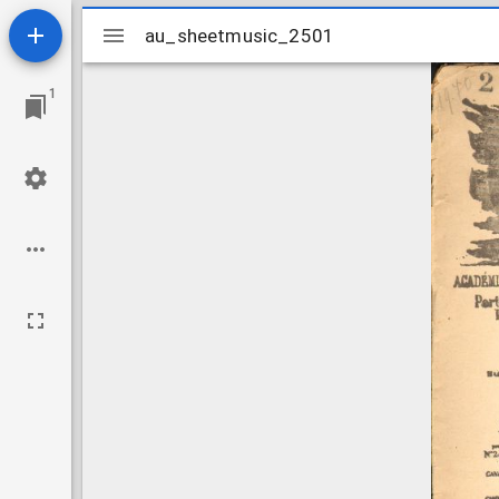
Mirador
au_sheetmusic_2501
au_sheetmusic_2501
viewer
1