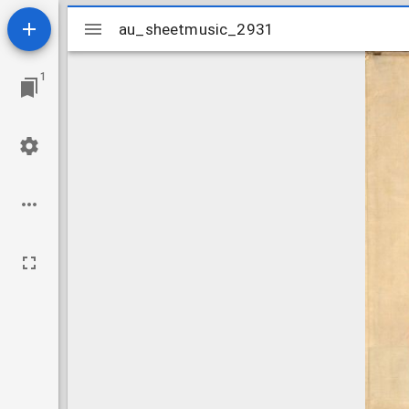
Mirador
au_sheetmusic_2931
au_sheetmusic_2931
viewer
1