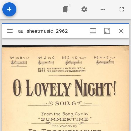
1
Mirador
au_sheetmusic_2962
au_sheetmusic_2962
viewer