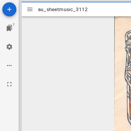
Mirador
au_sheetmusic_3112
au_sheetmusic_3112
viewer
1