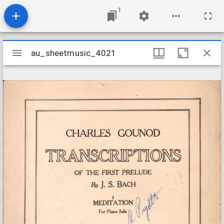
1
Mirador
au_sheetmusic_4021
au_sheetmusic_4021
viewer