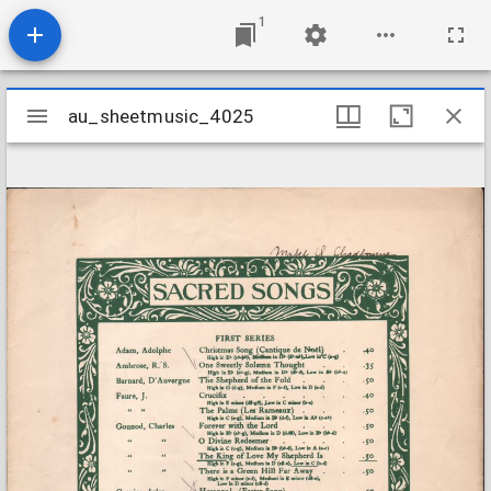
1
Mirador
au_sheetmusic_4025
au_sheetmusic_4025
viewer