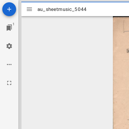
Mirador
au_sheetmusic_5044
au_sheetmusic_5044
viewer
1