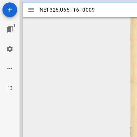
Mirador
NE1325.U65_T6_0009
NE1325.U65_T6_0009
viewer
1