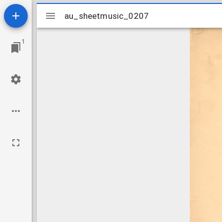
Mirador
au_sheetmusic_0207
au_sheetmusic_0207
viewer
1