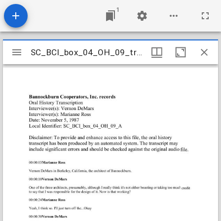
1
Mirador
SC_BCI_box_04_OH_09_transcript
SC_BCI_box_04_OH_09_transcript
viewer