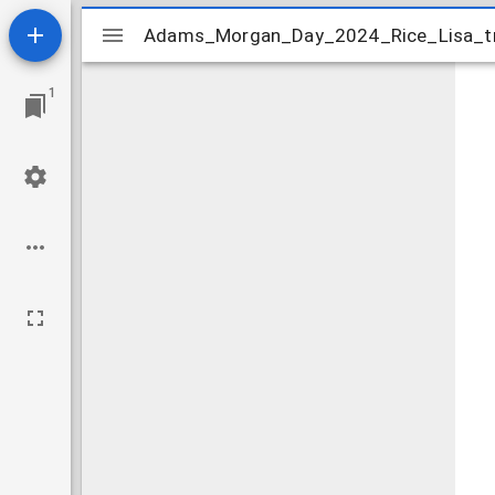
Mirador
Adams_Morgan_Day_2024_Rice_Lisa_tr
Adams_Morgan_Day_2024_Rice_Lisa_tr
viewer
1