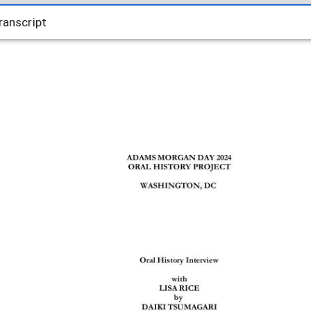
anscript
anscript