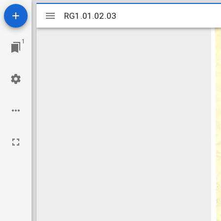
Mirador
RG1.01.02.03
RG1.01.02.03
viewer
1