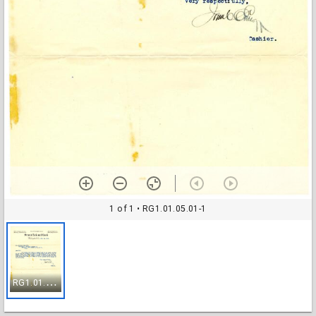
1 of 1
• RG1.01.05.01-1
R
G1.01.05.01-1