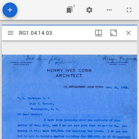
1
Mirador
RG1.04.14.03
RG1.04.14.03
viewer