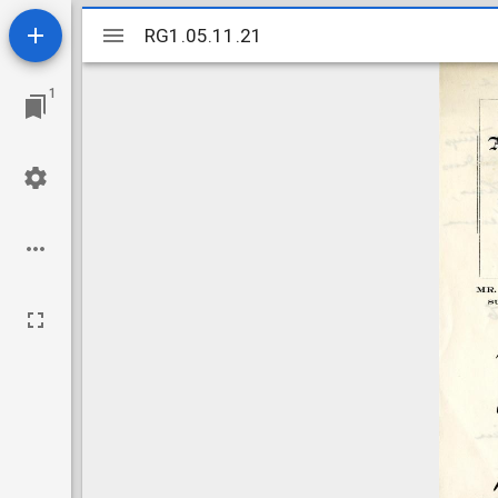
Mirador
RG1.05.11.21
RG1.05.11.21
viewer
1