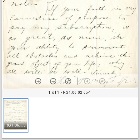
1 of 1
• RG1.06.02.05-1
R
G1.06.02.05-1