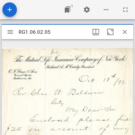
1
Mirador
RG1.06.02.05
RG1.06.02.05
viewer