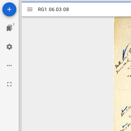
Mirador
RG1.06.03.08
RG1.06.03.08
viewer
1