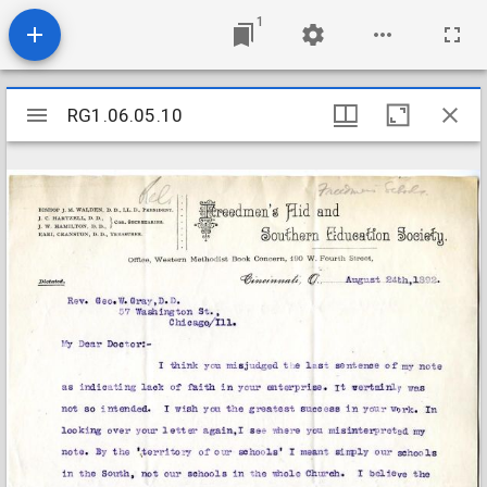
1
Mirador
RG1.06.05.10
RG1.06.05.10
viewer