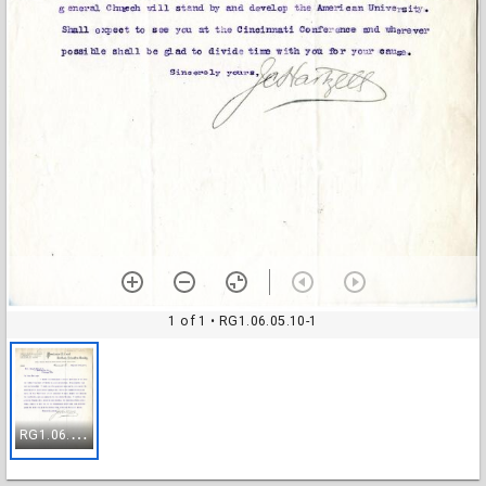
1 of 1
• RG1.06.05.10-1
R
G1.06.05.10-1