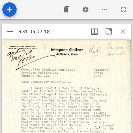
1
Mirador
RG1.06.07.18
RG1.06.07.18
viewer