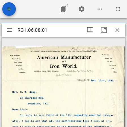
1
Mirador
RG1.06.08.01
RG1.06.08.01
viewer