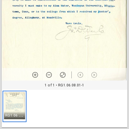
1 of 1
• RG1.06.08.01-1
R
G1.06.08.01-1