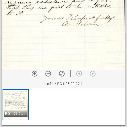
1 of 1
• RG1.06.08.02-1
R
G1.06.08.02-1