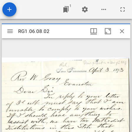
1
Mirador
RG1.06.08.02
RG1.06.08.02
viewer