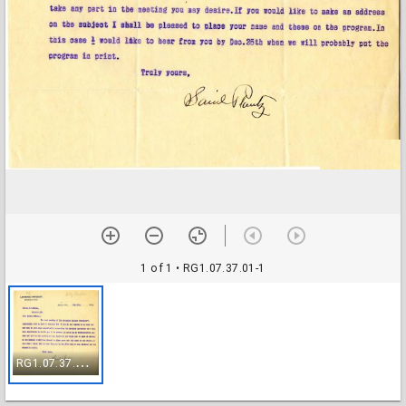
1 of 1
• RG1.07.37.01-1
R
G1.07.37.01-1