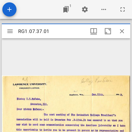
1
Mirador
RG1.07.37.01
RG1.07.37.01
viewer