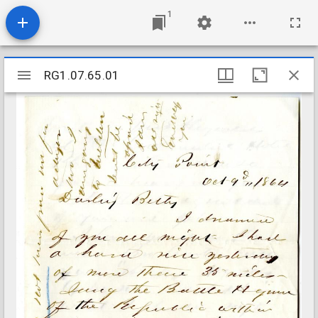
1
Mirador
RG1.07.65.01
RG1.07.65.01
viewer