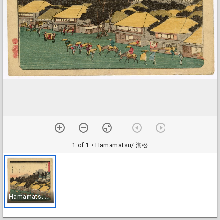
1 of 1
• Hamamatsu/ 濱松
H
amamatsu/ 濱松