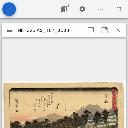
1
Mirador
NE1325.A5_T67_0030
NE1325.A5_T67_0030
viewer