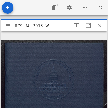
1
Mirador
RG9_AU_2018_W
RG9_AU_2018_W
viewer