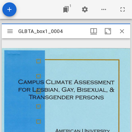
1
Mirador
GLBTA_box1_0004
GLBTA_box1_0004
viewer