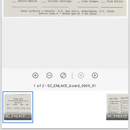
1 of 2
• SC_ENLACE_board_0009_01
S
C_ENLACE_board_0009_01
C_ENLACE_bo