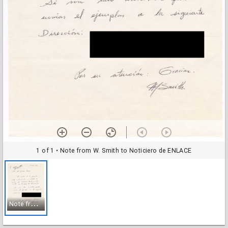
1 of 1
• Note from W. Smith to Noticiero de ENLACE
N
ote from W. Smith to Noticiero de ENLACE