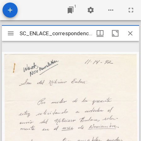
1
Mirador
SC_ENLACE_correspondence_0133_01_Redacted
SC_ENLACE_correspondence_0133_01_Redacted
viewer