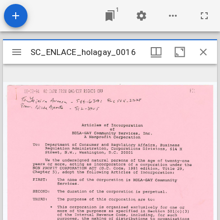
1
Mirador
SC_ENLACE_holagay_0016
SC_ENLACE_holagay_0016
viewer