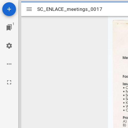
Mirador
SC_ENLACE_meetings_0017
SC_ENLACE_meetings_0017
viewer
1