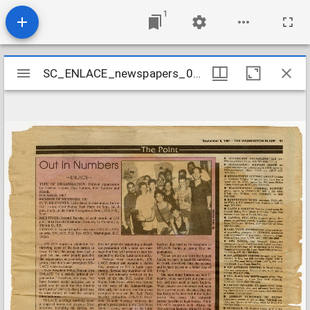
1
Mirador
SC_ENLACE_newspapers_0005_01
SC_ENLACE_newspapers_0005_01
viewer