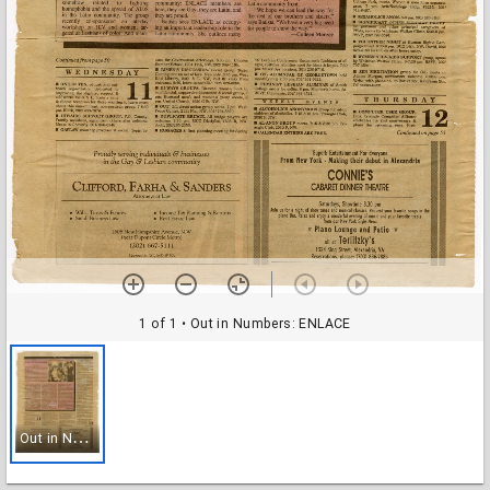
1 of 1
• Out in Numbers: ENLACE
O
ut in Numbers: ENLACE